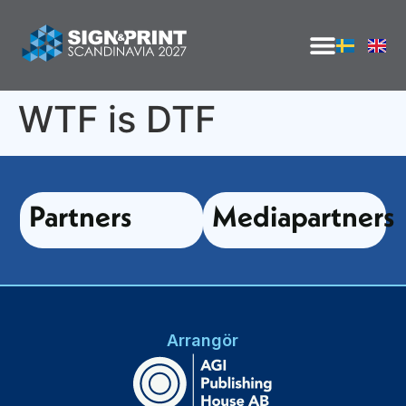
WTF is DTF
Partners
Mediapartners
Arrangör